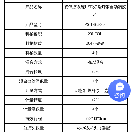
产品名称
双供胶系统
LED
灯条灯带自动滴胶
机
产品型号
PS-DJ6500S
料桶容积
20L/30L
料桶材质
304
不锈钢
料桶数量
4
个
混合方式
动态混合
混合精度
±
2%
混合出胶阀数量
1
个
计量方式
齿轮泵
螺杆泵（选配）
计量精度
±
2%
计量泵数量
4
个
有效行程
650*30*3cm
分胶头数量
4
头
/6
头
/8
头（选配）