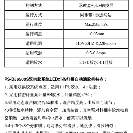
控制方式
示教盒
+plc+
触摸屏
运行方式
同步带
+
步进马达
运行速度
Max250mm/s
运行精度
±
0.05mm
适用电源
110V60HZ &220v/50hz
适用气源
0.5-0.8mpa
适用胶水
1:1PU
胶水
4:1
硅胶
PS-DJ6500S
双供胶系统
LED
灯条灯带自动滴胶机特点：
1.
采用双供胶系统点胶，适用
1:1PU
胶水，
4:1
硅胶；
2.
采用精密计量泵计量
AB
胶水，计量精度±
2%
；
3.
采用动态混合阀混合
ab
胶水，混合精度高，出胶量可调节；
4.
根据胶水特性，添加真空泵，加热装置，真空泵对料桶中胶水抽真
空消泡，加热装置对料桶中胶水，使其可以流动。
5.4
个
/6
个
/8
个分胶嘴，对灯条灯带滴胶，速度快，滴胶均匀；
6.
采用步进电机
+
皮带运行，运行速度
max250mm/s
，重复定位精度