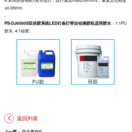
±
0.05mm.
.
PS-DJ6500S
双供胶系统
LED
灯条灯带自动滴胶机适用胶水
：
1:1PU
胶水,
4:1
硅胶.
返回列表
上一篇：
吸盘覆膜机